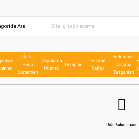
Delikli
Endüstriyel
gisayar
Depolama
Eczane
E
Pano
Dolaplar
Çalışma
binleri
Ürünleri
Rafları
S
Sistemleri
Tezgahları
Ürün Bulunamadı.